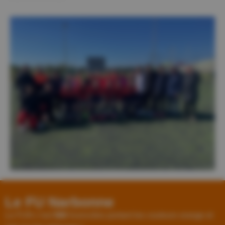
Le FU Narbonne
Le FUN c’est
580
licenciées portant les couleurs orange et