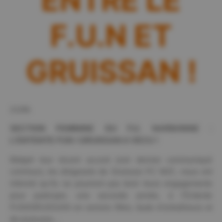
ENTRE LE
F.U.N ET
GRUISSAN !
21/08.
SECTION FEMININE DU F.U. NARBONNE :
L’ENTENTE FUN / GRUISSAN A VECU !
Malgré leur récent accord (voir dernier communiqué
commun), les dirigeants de Gruissan FC MJC, nous ont
informé qu’ils ne pourront pas tenir leurs engagements
pour participer, une seconde année, à l’Entente
FUN/GRUISSAN en seniors filles, faute d’entraîneurs et
de joueuses…