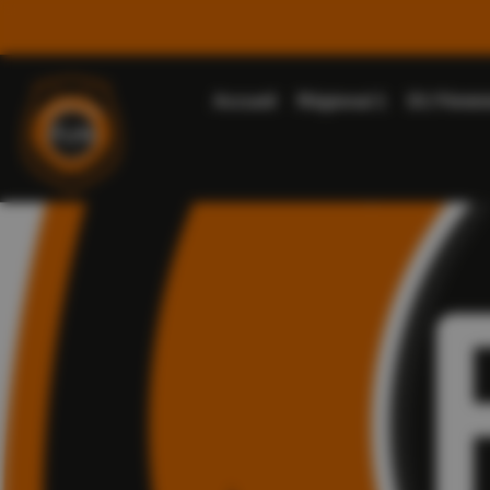
Accueil
Régional 1
D1 Fémin