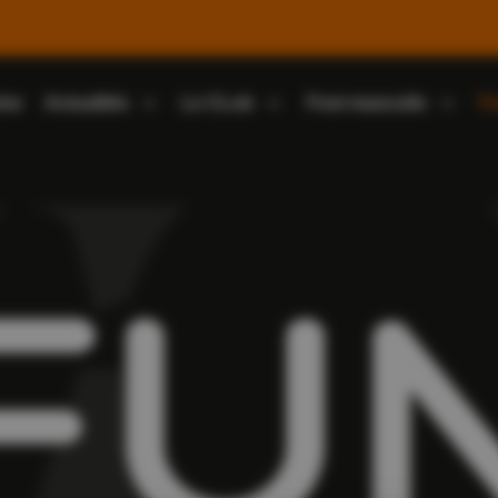
ine
Actualités
Le CLub
Foot masculin
Fo