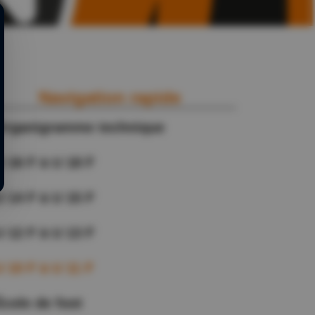
Navigation rapide
Organigramme technique
U 16 F à U 18 F
U 14 F à U 15 F
U 12 F à U 13 F
U 10 F à U 11 F
École de foot