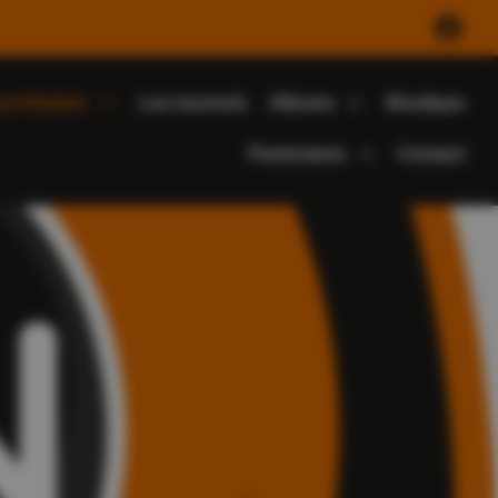
ot féminin
Les tournois
Albums
Boutique
Partenaires
Contact