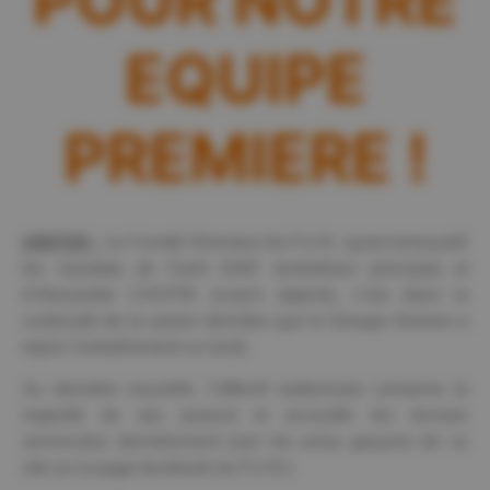
POUR NOTRE
EQUIPE
PREMIERE !
24/07/25 :
Le Comité Directeur du F.U.N. ayant renouvelé
les mandats de Farid DIAF (entraîneur principal) et
d’Alexandre CHOTIN (coach adjoint), c’est dans la
continuité de la saison dernière que le Groupe Seniors a
repris l’entraînement ce lundi.
Au dernière nouvelle, l’effectif narbonnais conserve la
majorité de ses joueurs et acceuille les recrues
annoncées dernièrement (voir les actus garçons de ce
site ou la page facebook du F.U.N.)