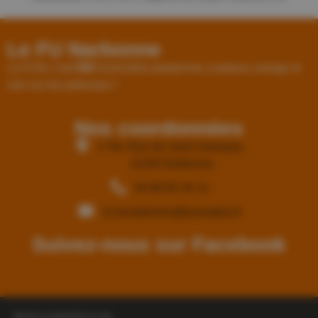
Le FU Narbonne
Le FUN c’est
580
licenciées portant les couleurs orange et
noir sur les pelouses !
Nos coordonnées
1 Ter, Rue de Saint-Salvayre,
11100 Narbonne
04 68 65 34 11
11.funarbonne@wanadoo.fr
Suivez-nous sur Facebook
Mentions Légales
Plan du site